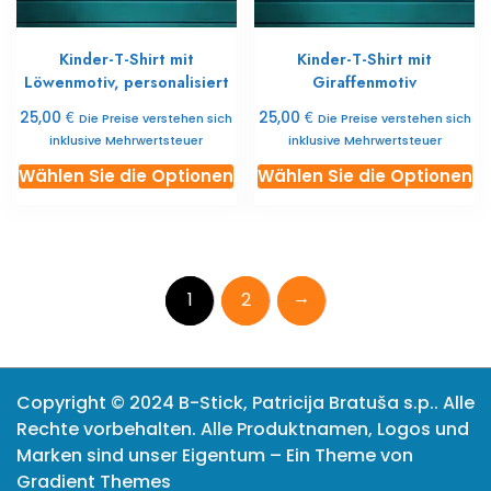
auf
de
der
Pr
Kinder-T-Shirt mit
Kinder-T-Shirt mit
Produktseite
a
Löwenmotiv, personalisiert
Giraffenmotiv
auswählen
€
€
25,00
25,00
Die Preise verstehen sich
Die Preise verstehen sich
inklusive Mehrwertsteuer
inklusive Mehrwertsteuer
Dieses
Di
Wählen Sie die Optionen
Wählen Sie die Optionen
Produkt
Pr
ist
ist
in
in
mehreren
m
→
1
2
Varianten
Va
erhältlich.
er
Die
Di
Optionen
O
Copyright © 2024 B-Stick, Patricija Bratuša s.p.. Alle
können
k
Rechte vorbehalten. Alle Produktnamen, Logos und
Sie
Si
Marken sind unser Eigentum – Ein Theme von
auf
au
Gradient Themes
der
de