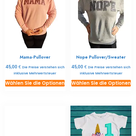
Die
er
Optionen
Di
können
O
Sie
k
auf
Si
der
au
Produktseite
de
auswählen
Mama-Pullover
Nope Pullover/Sweater
Pr
a
€
€
45,00
45,00
Die Preise verstehen sich
Die Preise verstehen sich
inklusive Mehrwertsteuer
inklusive Mehrwertsteuer
Dieses
Di
Wählen Sie die Optionen
Wählen Sie die Optionen
Produkt
Pr
ist
ist
in
in
mehreren
m
Varianten
Va
erhältlich.
er
Die
Di