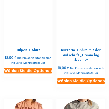
Varianten
Va
erhältlich.
er
Die
Di
Optionen
O
können
k
Sie
Si
auf
au
der
de
Tulpen-T-Shirt
Kurzarm-T-Shirt mit der
Produktseite
Pr
Aufschrift „Dream big
auswählen
a
€
18,00
Die Preise verstehen sich
dreams“
inklusive Mehrwertsteuer
€
19,00
Die Preise verstehen sich
Dieses
Wählen Sie die Optionen
inklusive Mehrwertsteuer
Produkt
Di
ist
Wählen Sie die Optionen
Pr
in
ist
mehreren
in
Varianten
m
erhältlich.
Va