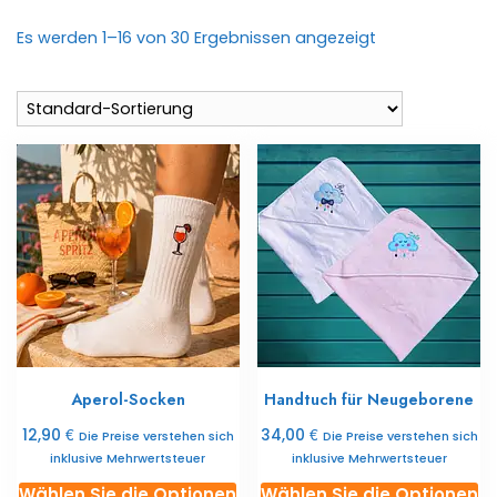
Es werden 1–16 von 30 Ergebnissen angezeigt
Aperol-Socken
Handtuch für Neugeborene
€
€
12,90
34,00
Die Preise verstehen sich
Die Preise verstehen sich
inklusive Mehrwertsteuer
inklusive Mehrwertsteuer
Dieses
Di
Wählen Sie die Optionen
Wählen Sie die Optionen