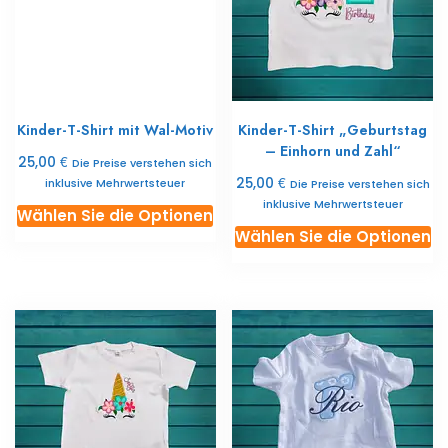
Optionen
O
können
k
Sie
Si
auf
au
der
de
Kinder-T-Shirt mit Wal-Motiv
Kinder-T-Shirt „Geburtstag
Produktseite
Pr
– Einhorn und Zahl“
auswählen
a
€
25,00
Die Preise verstehen sich
€
25,00
inklusive Mehrwertsteuer
Die Preise verstehen sich
inklusive Mehrwertsteuer
Dieses
Wählen Sie die Optionen
Di
Produkt
Wählen Sie die Optionen
Pr
ist
ist
in
in
mehreren
m
Varianten
Va
erhältlich.
er
Die
Di
Optionen
O
können
k