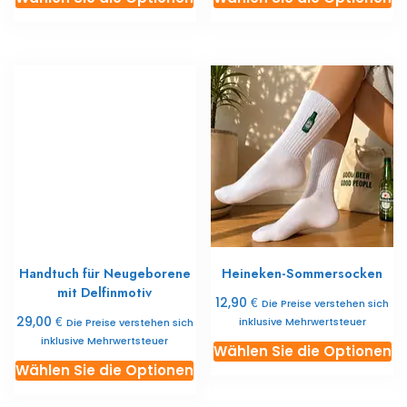
Produkt
Pr
ist
ist
in
in
mehreren
m
Varianten
Va
erhältlich.
er
Die
Di
Optionen
O
können
k
Sie
Si
auf
au
der
de
Handtuch für Neugeborene
Heineken-Sommersocken
Produktseite
Pr
mit Delfinmotiv
auswählen
a
€
12,90
Die Preise verstehen sich
€
29,00
inklusive Mehrwertsteuer
Die Preise verstehen sich
inklusive Mehrwertsteuer
Di
Wählen Sie die Optionen
Dieses
Pr
Wählen Sie die Optionen
Produkt
ist