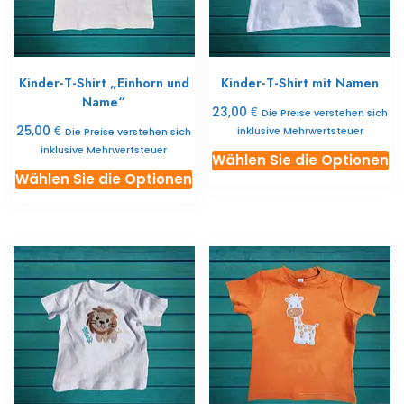
Sie
Si
auf
au
der
de
Produktseite
Kinder-T-Shirt „Einhorn und
Kinder-T-Shirt mit Namen
Pr
auswählen
Name“
a
€
23,00
Die Preise verstehen sich
€
25,00
inklusive Mehrwertsteuer
Die Preise verstehen sich
inklusive Mehrwertsteuer
Di
Wählen Sie die Optionen
Dieses
Pr
Wählen Sie die Optionen
Produkt
ist
ist
in
in
m
mehreren
Va
Varianten
er
erhältlich.
Di
Die
O
Optionen
k
können
Si
Sie
au