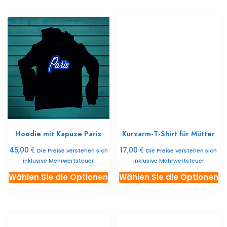
ist
in
in
m
mehreren
Va
Varianten
er
erhältlich.
Di
Die
O
Optionen
k
können
Si
Sie
au
auf
de
der
Pr
Hoodie mit Kapuze Paris
Kurzarm-T-Shirt für Mütter
Produktseite
a
auswählen
€
€
45,00
17,00
Die Preise verstehen sich
Die Preise verstehen sich
inklusive Mehrwertsteuer
inklusive Mehrwertsteuer
Dieses
Di
Wählen Sie die Optionen
Wählen Sie die Optionen
Produkt
Pr
ist
ist
in
in
mehreren
m